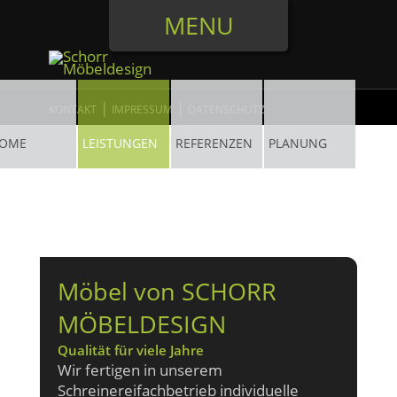
MENU
|
|
KONTAKT
IMPRESSUM
DATENSCHUTZ
OME
LEISTUNGEN
REFERENZEN
PLANUNG
Möbel von SCHORR
MÖBELDESIGN
Qualität für viele Jahre
Wir fertigen in unserem
Schreinereifachbetrieb individuelle